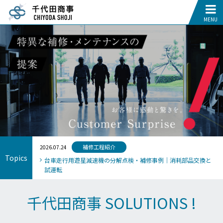
補修工程紹介
2026.07.24
Topics
台車走行用遊星減速機の分解点検・補修事例｜消耗部品交換と
試運転
千代田商事 SOLUTIONS !