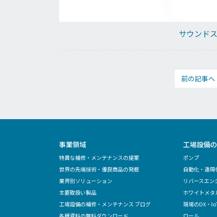
サウンド
前の記事へ
事業領域
工場設備の
特異な補修・メンテナンスの提案
ポンプ
世界の先端技術・優良商品の発掘
自動化・遠隔
業界別ソリューション
リバースエン
主要取扱い製品
ホワイトメタ
工場設備の補修・メンテナンス ブログ
現場のDX・Io
各種資料の無料ダウンロード
ロール