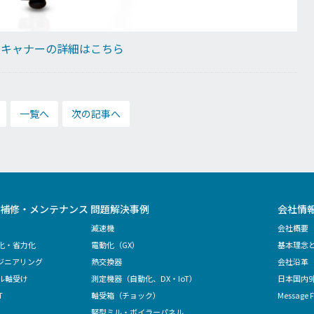
スキャナーの詳細はこちら
一覧へ
次の記事へ
補修・メンテナンス 問題解決事例
会社情
減速機
会社概要
化・省力化
電動化（GX）
基本理念
ジニアリング
熱交換器
会社沿革
ル軸受け
測定機器（自動化、DX・IoT）
日本国内
T
軸受箱（チョック）
Message F
竪型ミル・ボイラーパネル